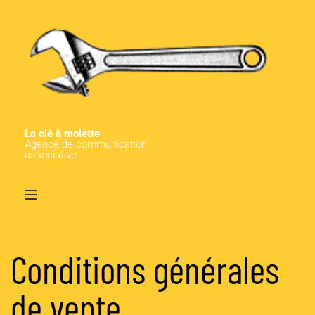
La clé à molette
Agence de communication
associative 
Conditions générales 
de vente